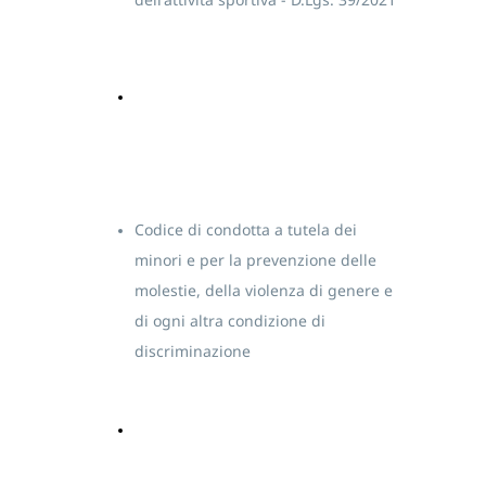
Stadio
Under 18
Storia
Under 15
Scarica
Storico
Under 14
allenatori
Under 12
I nostri
Minibaseball
Codice di condotta a tutela dei
minori e per la prevenzione delle
Presidenti
molestie, della violenza di genere e
di ogni altra condizione di
I titoli
discriminazione
vinti
Scarica
Presenze